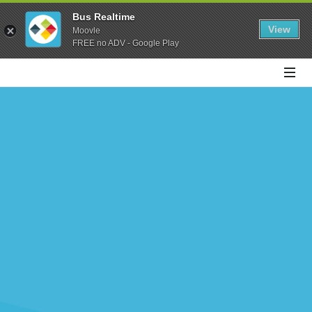
Bus Realtime
View
Moovle
FREE no ADV - Google Play