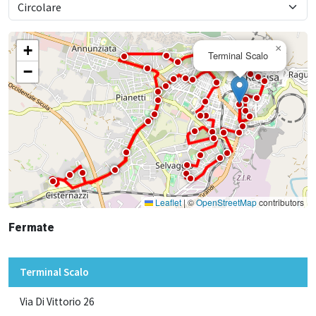
+
×
Terminal Scalo
−
Leaflet
|
©
OpenStreetMap
contributors
Fermate
Terminal Scalo
Via Di Vittorio 26