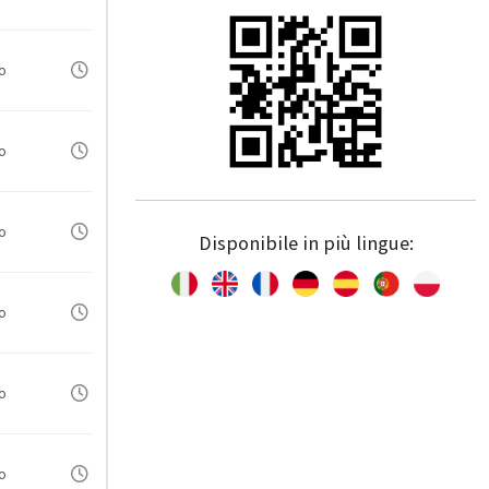
io
io
io
Disponibile in più lingue:
io
io
io