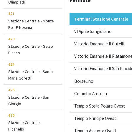
Fermate
Olimpiadi
421
Terminal Stazione Centrale
Stazione Centrale - Monte
Po - P Nesima
VI Aprile Sangiuliano
423
Vittorio Emanuele II Cutelli
Stazione Centrale - Gelso
Bianco
Vittorio Emanuele II Platamon
424
Vittorio Emanuele II San Placid
Stazione Centrale - Santa
Maria Goretti
Borsellino
425
Colombo Aretusa
Stazione Centrale - San
Giorgio
Tempio Stella Polare Ovest
430
Tempio Principe Ovest
Stazione Centrale -
Picanello
Tempio Assunta Ovest