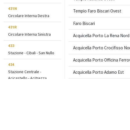
431N
Tempio Faro Biscari Ovest
Circolare Interna Destra
Faro Biscari
431R
Circolare Interna Sinistra
Acquicella Porto La Rena Nord
433
Acquicella Porto Crocifisso No
Stazione - Cibali - San Nullo
Acquicella Porto Officina Ferro
434
Stazione Centrale -
Acquicella Porto Adamo Est
Acicastello - Acitrezza
Adamo Giuntini
438
Stazione Centrale -
Concordia Poulet
Vaccarizzo
Acquicella Concordia Est
439
Acquicella Abate Est
Stazione - Zona Industriale