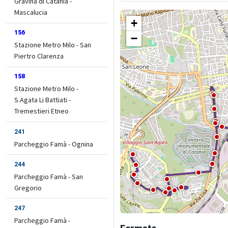
Gravina di Catania -
Mascalucia
+
156
−
Stazione Metro Milo - San
Piertro Clarenza
158
Stazione Metro Milo -
S.Agata Li Battiati -
Tremestieri Etneo
241
Parcheggio Famà - Ognina
244
Parcheggio Famà - San
Gregorio
247
Parcheggio Famà -