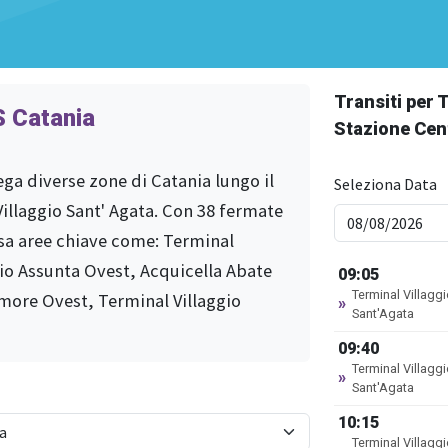
Transiti per 
 Catania
Stazione Cen
ega diverse zone di Catania lungo il
Seleziona Data
Villaggio Sant' Agata. Con 38 fermate
rsa aree chiave come: Terminal
io Assunta Ovest, Acquicella Abate
09:05
Terminal Villagg
more Ovest, Terminal Villaggio
»
Sant'Agata
09:40
Terminal Villagg
»
Sant'Agata
10:15
×
Terminal Stazione Centrale
Terminal Villagg