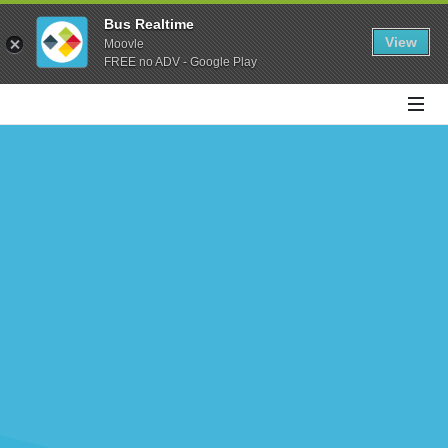
Bus Realtime
View
Moovle
FREE no ADV - Google Play