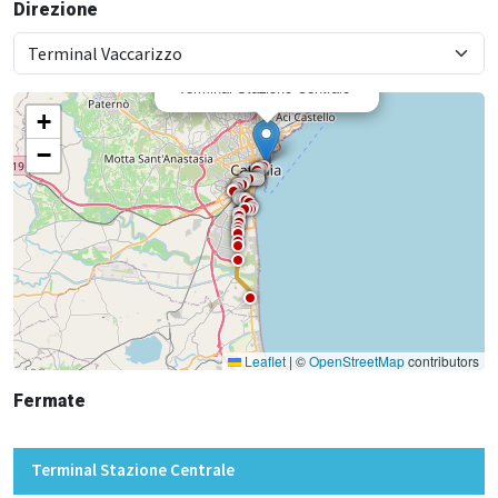
Direzione
×
Terminal Stazione Centrale
+
−
Leaflet
|
©
OpenStreetMap
contributors
Fermate
Terminal Stazione Centrale