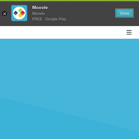
Moovle
View
Moovle
FREE - Google Play